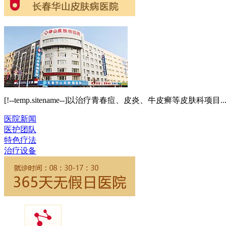
[!--temp.sitename--]以治疗青春痘、皮炎、牛皮癣等皮肤科项目..
医院新闻
医护团队
特色疗法
治疗设备